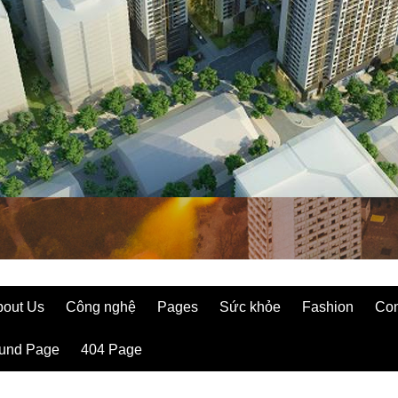
bout Us
Công nghệ
Pages
Sức khỏe
Fashion
Con
ound Page
404 Page