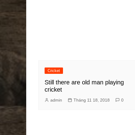
Cricket
Still there are old man playing
cricket
admin
Tháng 11 18, 2018
0