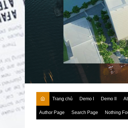
Trang chủ
Demo I
Demo II
A
Author Page
Search Page
Nothing F