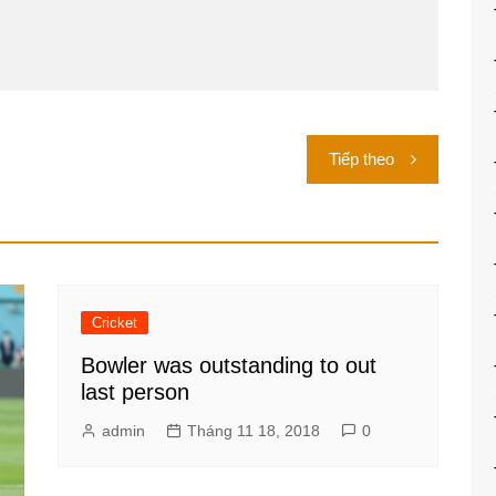
Tiếp theo
Cricket
Bowler was outstanding to out
last person
admin
Tháng 11 18, 2018
0