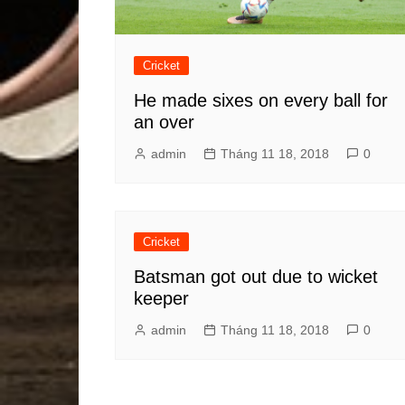
Cricket
He made sixes on every ball for
an over
admin
Tháng 11 18, 2018
0
Cricket
Batsman got out due to wicket
keeper
admin
Tháng 11 18, 2018
0