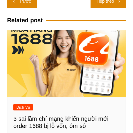
Trước
Tiếp theo
hướng
bài
Related post
viết
Dịch Vụ
3 sai lầm chí mạng khiến người mới
order 1688 bị lỗ vốn, ôm sô