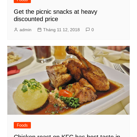
Get the picnic snacks at heavy
discounted price
admin
Tháng 11 12, 2018
0
Foods
Chicken roast on KFC has best taste in