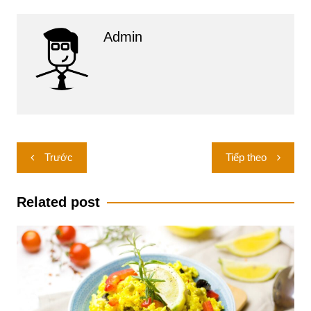
Admin
Điều
Trước
Tiếp theo
hướng
bài
Related post
viết