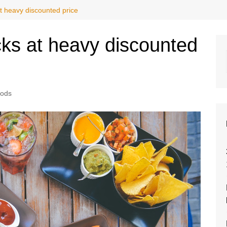
at heavy discounted price
cks at heavy discounted
ods