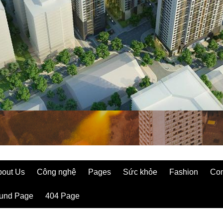
bout Us
Công nghệ
Pages
Sức khỏe
Fashion
Con
ound Page
404 Page