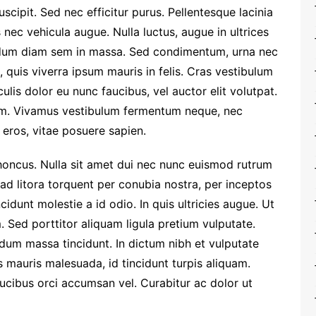
uscipit. Sed nec efficitur purus. Pellentesque lacinia
nec vehicula augue. Nulla luctus, augue in ultrices
dum diam sem in massa. Sed condimentum, urna nec
, quis viverra ipsum mauris in felis. Cras vestibulum
culis dolor eu nunc faucibus, vel auctor elit volutpat.
am. Vivamus vestibulum fermentum neque, nec
e eros, vitae posuere sapien.
rhoncus. Nulla sit amet dui nec nunc euismod rutrum
 ad litora torquent per conubia nostra, per inceptos
idunt molestie a id odio. In quis ultricies augue. Ut
m. Sed porttitor aliquam ligula pretium vulputate.
dum massa tincidunt. In dictum nibh et vulputate
 mauris malesuada, id tincidunt turpis aliquam.
ucibus orci accumsan vel. Curabitur ac dolor ut