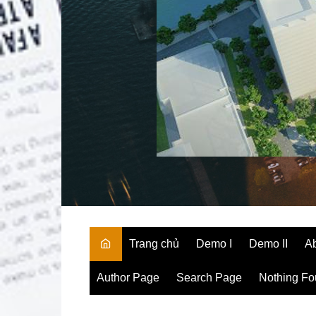
Trang chủ
Demo I
Demo II
A
Author Page
Search Page
Nothing F