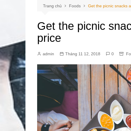
Trang chủ
Foods
Get the picnic snacks 
Get the picnic sna
price
admin
Tháng 11 12, 2018
0
Fo