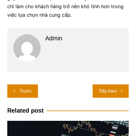
chỉ làm cho khách hàng trở nên khó tính hơn trong
việc lựa chọn nhà cung cấp.
Admin
Điều
Trước
Tiếp theo
hướng
bài
Related post
viết