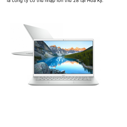
là công ty có thu nhập lớn thứ 28 tại Hoa Kỳ.