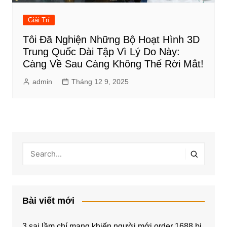
Giải Trí
Tôi Đã Nghiện Những Bộ Hoạt Hình 3D
Trung Quốc Dài Tập Vì Lý Do Này:
Càng Về Sau Càng Không Thể Rời Mắt!
admin
Tháng 12 9, 2025
Bài viết mới
3 sai lầm chí mạng khiến người mới order 1688 bị