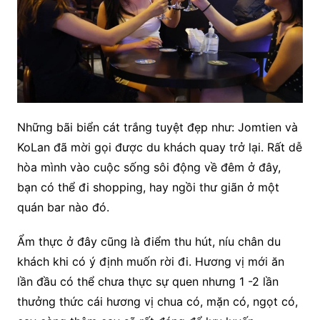
Những bãi biển cát trắng tuyệt đẹp như: Jomtien và
KoLan đã mời gọi được du khách quay trở lại. Rất dễ
hòa mình vào cuộc sống sôi động về đêm ở đây,
bạn có thể đi shopping, hay ngồi thư giãn ở một
quán bar nào đó.
Ẩm thực ở đây cũng là điểm thu hút, níu chân du
khách khi có ý định muốn rời đi. Hương vị mới ăn
lần đầu có thể chưa thực sự quen nhưng 1 -2 lần
thưởng thức cái hương vị chua có, mặn có, ngọt có,