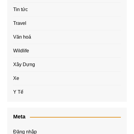
Tin tức
Travel
Văn hoá
Wildlife
Xây Dựng
Xe
Y Tế
Meta
Đăng nhập