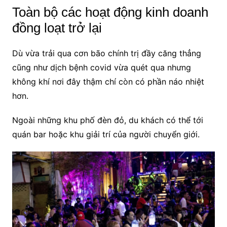
Toàn bộ các hoạt động kinh doanh
đồng loạt trở lại
Dù vừa trải qua cơn bão chính trị đầy căng thẳng
cũng như dịch bệnh covid vừa quét qua nhưng
không khí nơi đây thậm chí còn có phần náo nhiệt
hơn.
Ngoài những khu phố đèn đỏ, du khách có thể tới
quán bar hoặc khu giải trí của người chuyển giới.