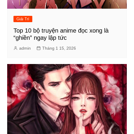
Giải Trí
Top 10 bộ truyện anime đọc xong là
“ghiền” ngay lập tức
admin
Tháng 1 15, 2026