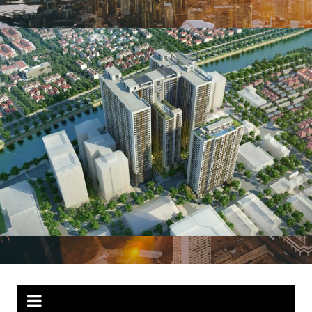
Chuyển
đến
phần
nội
dung