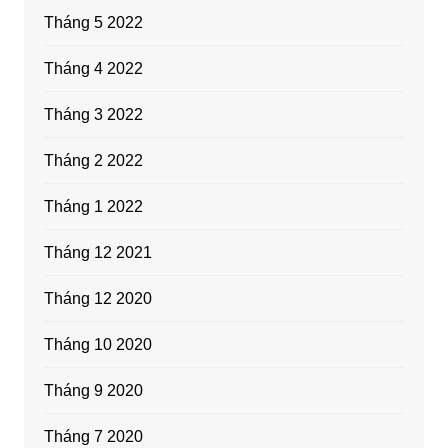
Tháng 5 2022
Tháng 4 2022
Tháng 3 2022
Tháng 2 2022
Tháng 1 2022
Tháng 12 2021
Tháng 12 2020
Tháng 10 2020
Tháng 9 2020
Tháng 7 2020