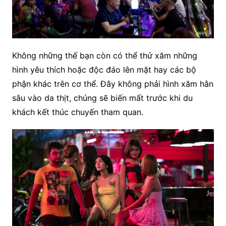
Không những thế bạn còn có thể thử xăm những
hình yêu thích hoặc độc đáo lên mặt hay các bộ
phận khác trên cơ thể. Đây không phải hình xăm hằn
sâu vào da thịt, chúng sẽ biến mất trước khi du
khách kết thúc chuyến tham quan.