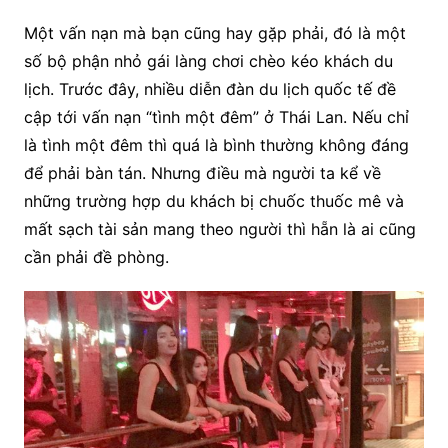
Một vấn nạn mà bạn cũng hay gặp phải, đó là một
số bộ phận nhỏ gái làng chơi chèo kéo khách du
lịch. Trước đây, nhiều diễn đàn du lịch quốc tế đề
cập tới vấn nạn “tình một đêm” ở Thái Lan. Nếu chỉ
là tình một đêm thì quá là bình thường không đáng
để phải bàn tán. Nhưng điều mà người ta kể về
những trường hợp du khách bị chuốc thuốc mê và
mất sạch tài sản mang theo người thì hẵn là ai cũng
cần phải đề phòng.