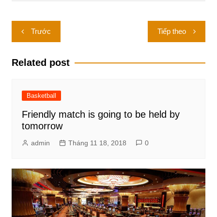
Điều
Trước
Tiếp theo
hướng
bài
Related post
viết
Basketball
Friendly match is going to be held by
tomorrow
admin
Tháng 11 18, 2018
0