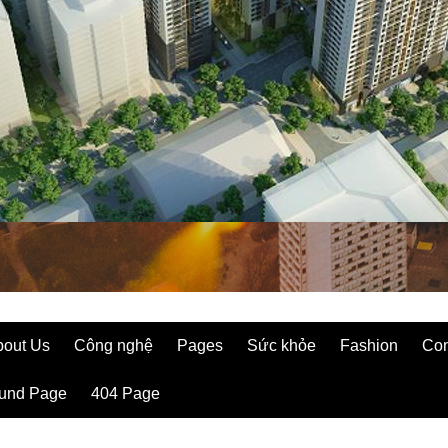
bout Us
Công nghệ
Pages
Sức khỏe
Fashion
Con
ound Page
404 Page