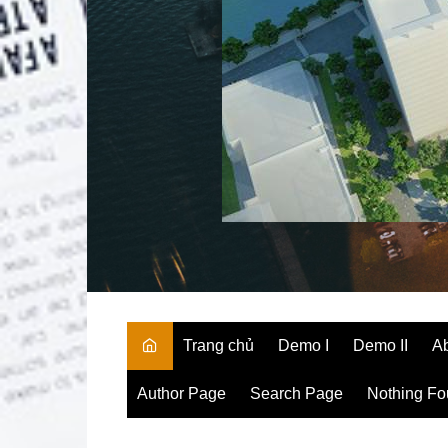
Trang chủ
Demo I
Demo II
A
Author Page
Search Page
Nothing F