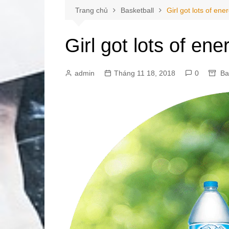
Trang chủ
Basketball
Girl got lots of ene
Girl got lots of ene
admin
Tháng 11 18, 2018
0
Ba