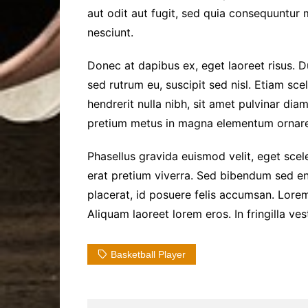
aut odit aut fugit, sed quia consequuntur
nesciunt.
Donec at dapibus ex, eget laoreet risus. Du
sed rutrum eu, suscipit sed nisl. Etiam scele
hendrerit nulla nibh, sit amet pulvinar dia
pretium metus in magna elementum ornare
Phasellus gravida euismod velit, eget scele
erat pretium viverra. Sed bibendum sed en
placerat, id posuere felis accumsan. Lorem
Aliquam laoreet lorem eros. In fringilla ve
Basketball Player