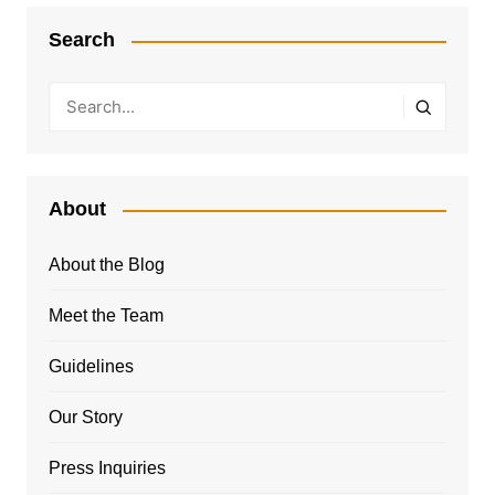
Search
About
About the Blog
Meet the Team
Guidelines
Our Story
Press Inquiries