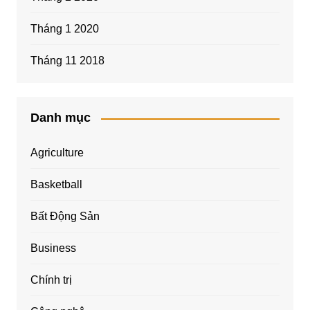
Tháng 1 2020
Tháng 11 2018
Danh mục
Agriculture
Basketball
Bất Động Sản
Business
Chính trị