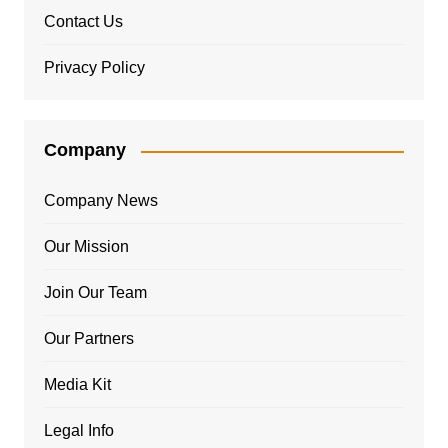
Contact Us
Privacy Policy
Company
Company News
Our Mission
Join Our Team
Our Partners
Media Kit
Legal Info