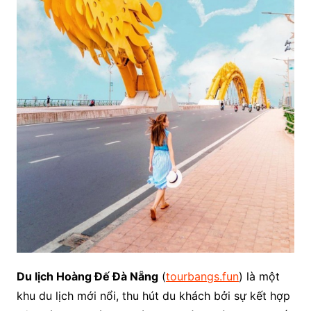
Du lịch Hoàng Đế Đà Nẵng
(
tourbangs.fun
) là một
khu du lịch mới nổi, thu hút du khách bởi sự kết hợp