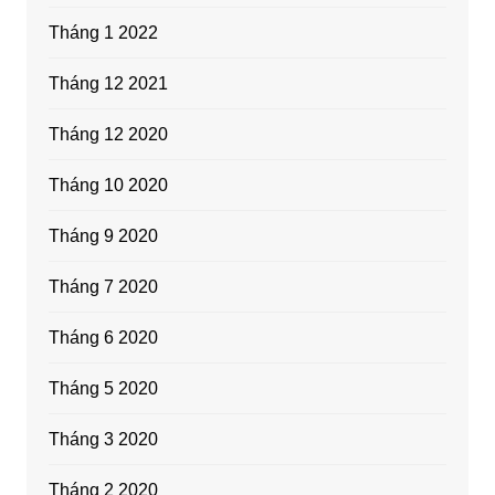
Tháng 1 2022
Tháng 12 2021
Tháng 12 2020
Tháng 10 2020
Tháng 9 2020
Tháng 7 2020
Tháng 6 2020
Tháng 5 2020
Tháng 3 2020
Tháng 2 2020