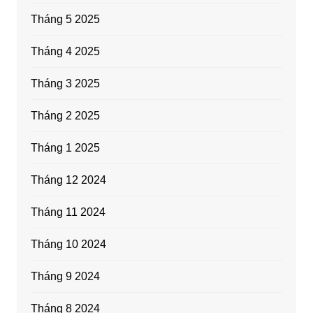
Tháng 5 2025
Tháng 4 2025
Tháng 3 2025
Tháng 2 2025
Tháng 1 2025
Tháng 12 2024
Tháng 11 2024
Tháng 10 2024
Tháng 9 2024
Tháng 8 2024