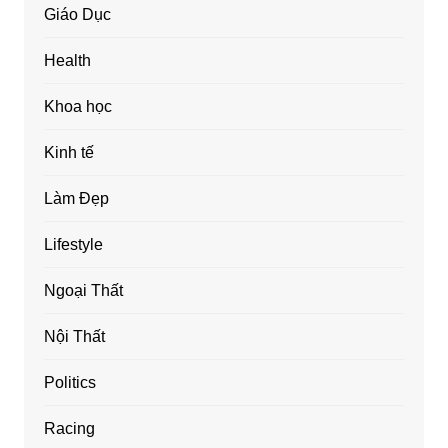
Giáo Dục
Health
Khoa học
Kinh tế
Làm Đẹp
Lifestyle
Ngoại Thất
Nội Thất
Politics
Racing