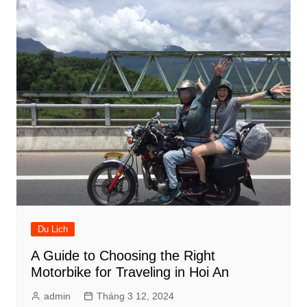
Du Lịch
A Guide to Choosing the Right
Motorbike for Traveling in Hoi An
admin
Tháng 3 12, 2024