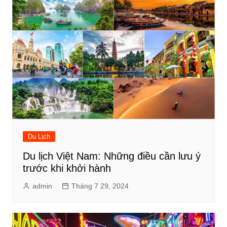
Du Lịch
Du lịch Việt Nam: Những điều cần lưu ý
trước khi khởi hành
admin
Tháng 7 29, 2024