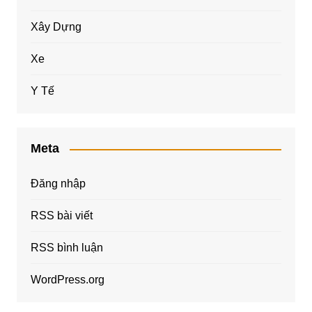
Xây Dựng
Xe
Y Tế
Meta
Đăng nhập
RSS bài viết
RSS bình luận
WordPress.org