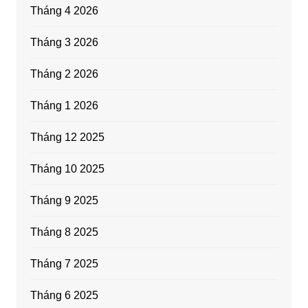
Tháng 4 2026
Tháng 3 2026
Tháng 2 2026
Tháng 1 2026
Tháng 12 2025
Tháng 10 2025
Tháng 9 2025
Tháng 8 2025
Tháng 7 2025
Tháng 6 2025