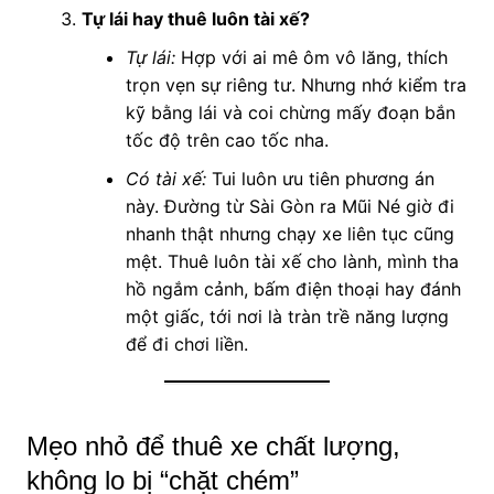
Tự lái hay thuê luôn tài xế?
Tự lái:
Hợp với ai mê ôm vô lăng, thích
trọn vẹn sự riêng tư. Nhưng nhớ kiểm tra
kỹ bằng lái và coi chừng mấy đoạn bắn
tốc độ trên cao tốc nha.
Có tài xế:
Tui luôn ưu tiên phương án
này. Đường từ Sài Gòn ra Mũi Né giờ đi
nhanh thật nhưng chạy xe liên tục cũng
mệt. Thuê luôn tài xế cho lành, mình tha
hồ ngắm cảnh, bấm điện thoại hay đánh
một giấc, tới nơi là tràn trề năng lượng
để đi chơi liền.
Mẹo nhỏ để thuê xe chất lượng,
không lo bị “chặt chém”