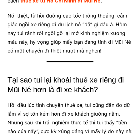
cách
thuê xe từ Hồ Chí Minh đi Mũi Né
.
Nói thiệt, từ hồi đường cao tốc thông thoáng, cảm
giác ngồi xe riêng đi du lịch nó “đã” gì đâu á. Hôm
nay tui rảnh rỗi ngồi gõ lại mớ kinh nghiệm xương
máu này, hy vọng giúp mấy bạn đang tính đi Mũi Né
có một chuyến đi thiệt mượt mà nghen!
Tại sao tui lại khoái thuê xe riêng đi
Mũi Né hơn là đi xe khách?
Hồi đầu lúc tính chuyện thuê xe, tui cũng đắn đo dữ
lắm vì sợ tốn kém hơn đi xe khách giường nằm.
Nhưng sau khi trải nghiệm thực tế thì tui thấy “tiền
nào của nấy”, cực kỳ xứng đáng vì mấy lý do này nè: