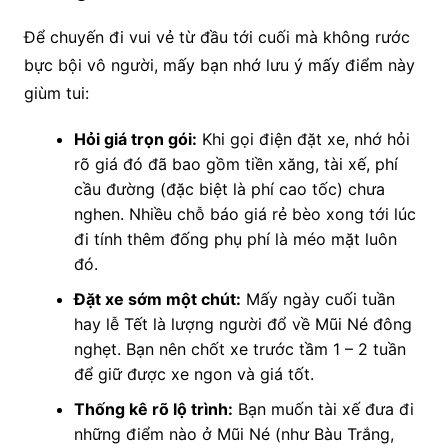
Để chuyến đi vui vẻ từ đầu tới cuối mà không rước
bực bội vô người, mấy bạn nhớ lưu ý mấy điểm này
giùm tui:
Hỏi giá trọn gói:
Khi gọi điện đặt xe, nhớ hỏi
rõ giá đó đã bao gồm tiền xăng, tài xế, phí
cầu đường (đặc biệt là phí cao tốc) chưa
nghen. Nhiều chỗ báo giá rẻ bèo xong tới lúc
đi tính thêm đống phụ phí là méo mặt luôn
đó.
Đặt xe sớm một chút:
Mấy ngày cuối tuần
hay lễ Tết là lượng người đổ về Mũi Né đông
nghẹt. Bạn nên chốt xe trước tầm 1 – 2 tuần
để giữ được xe ngon và giá tốt.
Thống kê rõ lộ trình:
Bạn muốn tài xế đưa đi
những điểm nào ở Mũi Né (như Bàu Trắng,