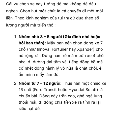
Cái vụ chọn xe này tưởng dễ mà không dễ đâu
nghen. Chọn hụt một chút là cả chuyến đi mệt mỏi
liền. Theo kinh nghiệm của tui thì cứ dựa theo số
lượng người mà triển thôi:
Nhóm nhỏ 3 – 5 người (Gia đình nhỏ hoặc
hội bạn thân):
Mấy bạn nên chọn dòng xe 7
chỗ (như Innova, Fortuner hay Xpander) cho
nó rộng rãi. Đừng ham rẻ mà mướn xe 4 chỗ
nha, đi đường dài tầm vài tiếng đồng hồ mà
cố nhét đống hành lý vô nữa là chật chội, ê
ẩm mình mẩy lắm đó.
Nhóm từ 7 – 12 người:
Thuê hẳn một chiếc xe
16 chỗ (Ford Transit hoặc Hyundai Solati) là
chuẩn bài. Dòng này trần cao, ghế ngả lưng
thoải mái, đi đông chia tiền xe ra tính ra lại
siêu hạt dẻ.