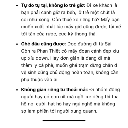
Tự do tự tại, không lo trễ giờ:
Đi xe khách là
bạn phải canh giờ ra bến, lỡ trễ một chút là
coi như xong. Còn thuê xe riêng hả? Mấy bạn
muốn xuất phát lúc mấy giờ cũng được, tài xế
tới tận cửa rước, cực kỳ thong thả.
Ghé đâu cũng được:
Dọc đường đi từ Sài
Gòn ra Phan Thiết có mấy đoạn cảnh đẹp xỉu
up xỉu down. Hay đơn giản là đang đi mà
thèm ly cà phê, muốn ghé trạm dừng chân đi
vệ sinh cũng chủ động hoàn toàn, không cần
phụ thuộc vào ai.
Không gian riêng tư thoải mái:
Đi nhóm đông
người hay có con nít mà ngồi xe riêng thì tha
hồ nói cười, hát hò hay ngủ nghê mà không
sợ làm phiền tới người xung quanh.