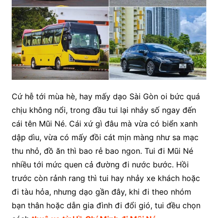
Cứ hễ tới mùa hè, hay mấy dạo Sài Gòn oi bức quá
chịu không nổi, trong đầu tui lại nhảy số ngay đến
cái tên Mũi Né. Cái xứ gì đâu mà vừa có biển xanh
dập dìu, vừa có mấy đồi cát mịn màng như sa mạc
thu nhỏ, đồ ăn thì bao rẻ bao ngon. Tui đi Mũi Né
nhiều tới mức quen cả đường đi nước bước. Hồi
trước còn rảnh rang thì tui hay nhảy xe khách hoặc
đi tàu hỏa, nhưng dạo gần đây, khi đi theo nhóm
bạn thân hoặc dẫn gia đình đi đổi gió, tui đều chọn