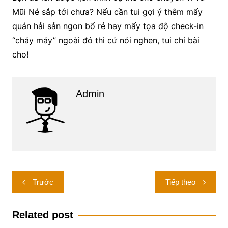
Mũi Né sắp tới chưa? Nếu cần tui gợi ý thêm mấy
quán hải sản ngon bổ rẻ hay mấy tọa độ check-in
“cháy máy” ngoài đó thì cứ nói nghen, tui chỉ bài
cho!
Admin
Điều
Trước
Tiếp theo
hướng
bài
Related post
viết