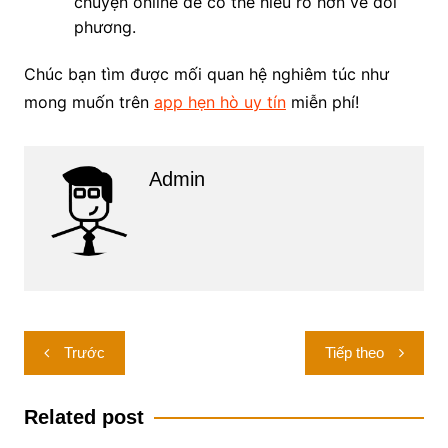
chuyện online để có thể hiểu rõ hơn về đối
phương.
Chúc bạn tìm được mối quan hệ nghiêm túc như
mong muốn trên
app hẹn hò uy tín
miễn phí!
Admin
Điều
Trước
Tiếp theo
hướng
bài
Related post
viết