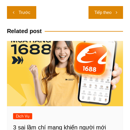
Điều
Trước
Tiếp theo
hướng
bài
Related post
viết
Dịch Vụ
3 sai lầm chí mạng khiến người mới