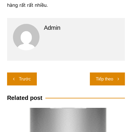
hàng rất rất nhiều.
Admin
Điều
Trước
Tiếp theo
hướng
bài
Related post
viết