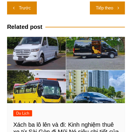
Điều
Trước
Tiếp theo
hướng
bài
Related post
viết
Du Lịch
Xách ba lô lên và đi: Kinh nghiệm thuê
xe từ Sài Gòn đi Mũi Né siêu chi tiết của