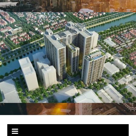
Chuyển
đến
phần
nội
dung