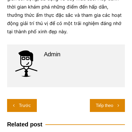
thời gian khám phá những điểm đến hấp dẫn,
thưởng thức ẩm thực đặc sắc và tham gia các hoạt
động giải trí thú vị để có một trải nghiệm đáng nhớ
tại thành phố xinh đẹp này.
Admin
Điều
Trước
Tiếp theo
hướng
bài
Related post
viết