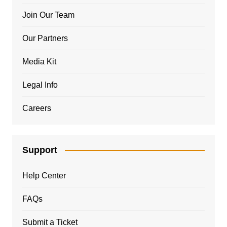
Join Our Team
Our Partners
Media Kit
Legal Info
Careers
Support
Help Center
FAQs
Submit a Ticket