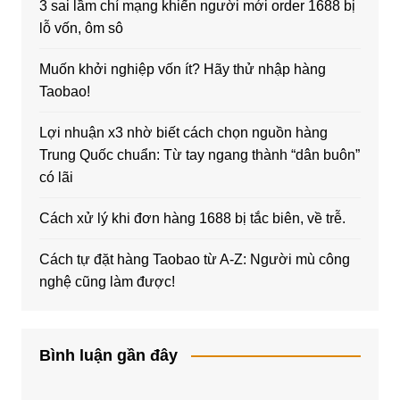
3 sai lầm chí mạng khiến người mới order 1688 bị
lỗ vốn, ôm sô
Muốn khởi nghiệp vốn ít? Hãy thử nhập hàng
Taobao!
Lợi nhuận x3 nhờ biết cách chọn nguồn hàng
Trung Quốc chuẩn: Từ tay ngang thành “dân buôn”
có lãi
Cách xử lý khi đơn hàng 1688 bị tắc biên, về trễ.
Cách tự đặt hàng Taobao từ A-Z: Người mù công
nghệ cũng làm được!
Bình luận gần đây