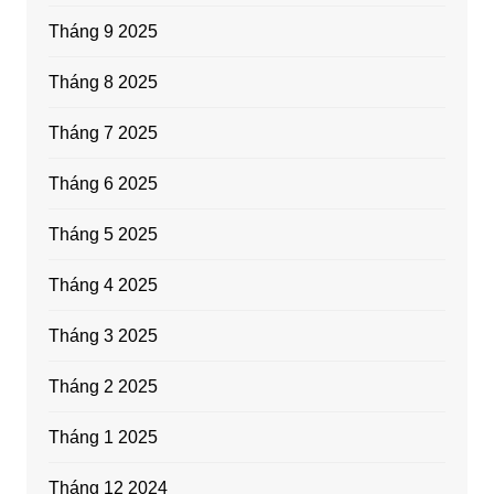
Tháng 9 2025
Tháng 8 2025
Tháng 7 2025
Tháng 6 2025
Tháng 5 2025
Tháng 4 2025
Tháng 3 2025
Tháng 2 2025
Tháng 1 2025
Tháng 12 2024