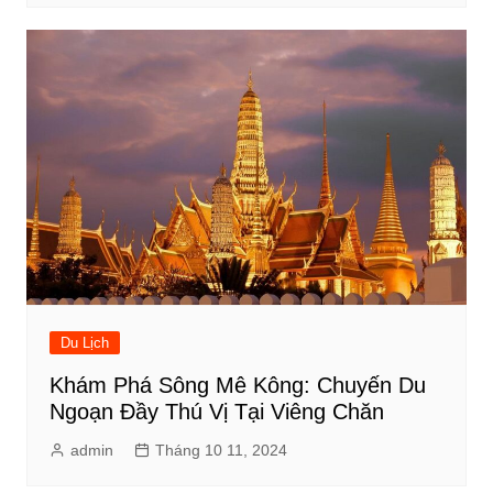
Du Lịch
Khám Phá Sông Mê Kông: Chuyến Du
Ngoạn Đầy Thú Vị Tại Viêng Chăn
admin
Tháng 10 11, 2024