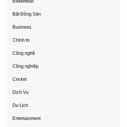
Basketball
Bất Động Sản
Business
Chính trị
Công nghệ
Công nghiệp
Cricket
Dịch Vụ
Du Lịch
Entertainment