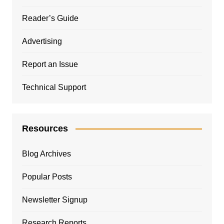
Reader’s Guide
Advertising
Report an Issue
Technical Support
Resources
Blog Archives
Popular Posts
Newsletter Signup
Research Reports