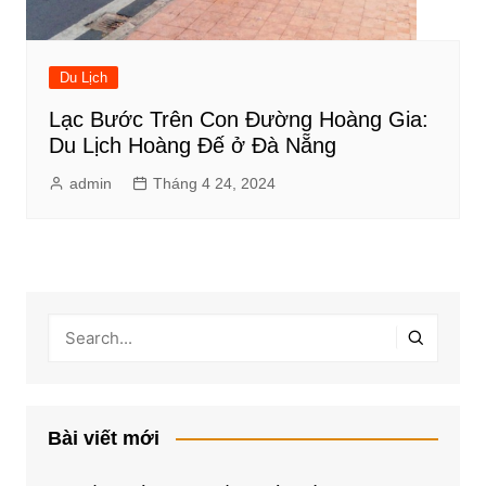
Du Lịch
Lạc Bước Trên Con Đường Hoàng Gia:
Du Lịch Hoàng Đế ở Đà Nẵng
admin
Tháng 4 24, 2024
Bài viết mới